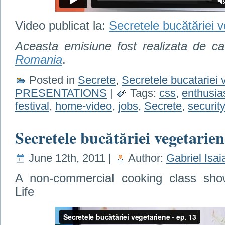
Video publicat la:
Secretele bucătăriei 
Aceasta emisiune fost realizata de c
Romania
.
Posted in
Secrete
,
Secretele bucatariei 
PRESENTATIONS
|
Tags:
css
,
enthusia
festival
,
home-video
,
jobs
,
Secrete
,
securit
Secretele bucătăriei vegetarien
June 12th, 2011 |
Author:
Gabriel Isai
A non-commercial cooking class show
Life