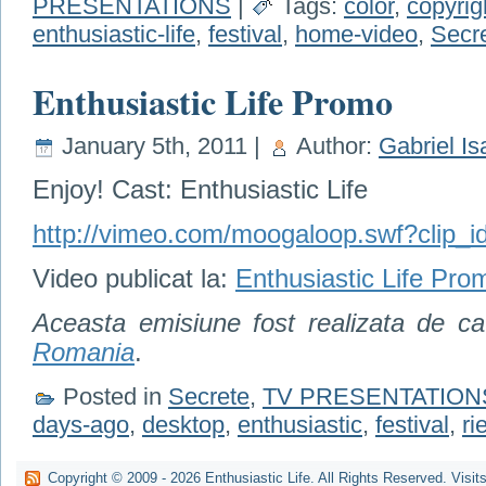
PRESENTATIONS
|
Tags:
color
,
copyrig
enthusiastic-life
,
festival
,
home-video
,
Secr
Enthusiastic Life Promo
January 5th, 2011 |
Author:
Gabriel Is
Enjoy! Cast: Enthusiastic Life
http://vimeo.com/moogaloop.swf?clip_
Video publicat la:
Enthusiastic Life Pro
Aceasta emisiune fost realizata de c
Romania
.
Posted in
Secrete
,
TV PRESENTATION
days-ago
,
desktop
,
enthusiastic
,
festival
,
ri
Copyright © 2009 -
2026
Enthusiastic Life. All Rights Reserved. Visit